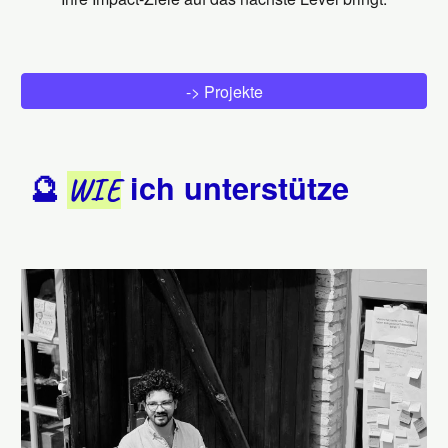
-> Projekte
ich unterstütze
🔮
WIE