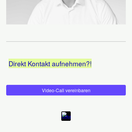
D
irekt Kontakt aufnehmen
?!
Video-Call vereinbaren